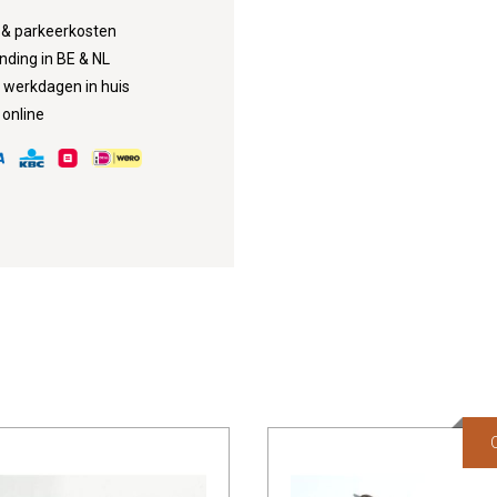
d & parkeerkosten
nding in BE & NL
3 werkdagen in huis
 online