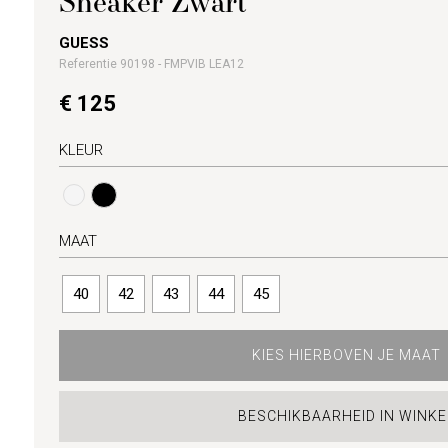
Sneaker Zwart
GUESS
Referentie 90198 - FMPVIB LEA12
€ 125
KLEUR
MAAT
40
42
43
44
45
KIES HIERBOVEN JE MAAT
BESCHIKBAARHEID IN WINKE