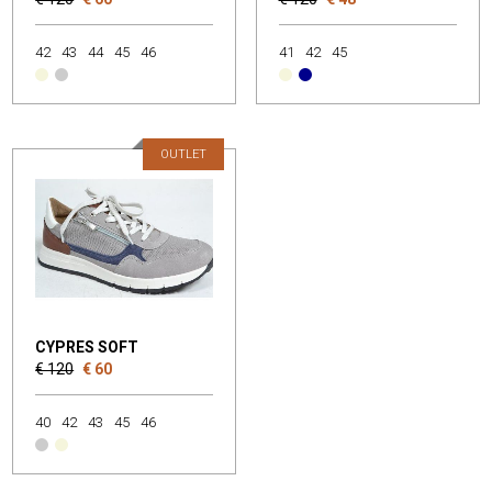
42
43
44
45
46
41
42
45
OUTLET
CYPRES SOFT
€ 120
€ 60
40
42
43
45
46