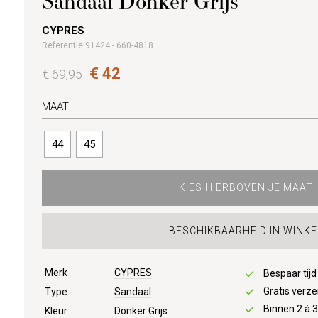
Sandaal Donker Grijs
CYPRES
Referentie 91424 - 660-4818
€ 42
€ 69,95
MAAT
44
45
KIES HIERBOVEN JE MAAT
BESCHIKBAARHEID IN WINKE
Merk
CYPRES
Bespaar tij
Gratis verze
Type
Sandaal
Binnen 2 à 
Kleur
Donker Grijs