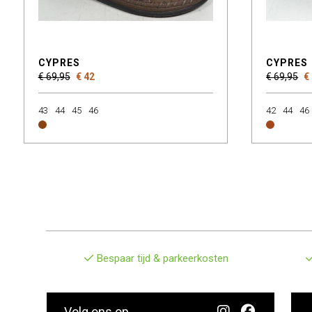
CYPRES
CYPRES
€ 69,95
€ 42
€ 69,95
€
43
44
45
46
42
44
46
Bespaar tijd & parkeerkosten
Volg ons op