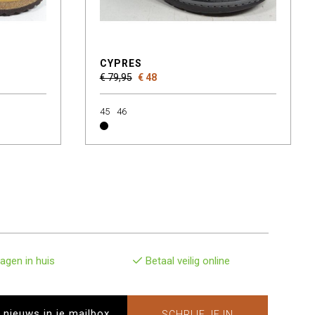
CYPRES
€ 79,95
€ 48
45
46
agen in huis
Betaal veilig online
SCHRIJF JE IN