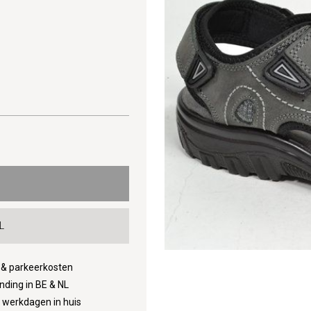
L
d & parkeerkosten
nding in BE & NL
3 werkdagen in huis