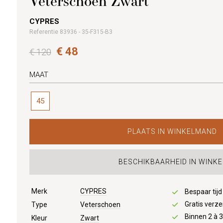
Veterschoen Zwart
CYPRES
Referentie 83936 - 35-F315-B3
€ 48
€ 120
MAAT
45
PLAATS IN WINKELMAND
BESCHIKBAARHEID IN WINKE
Merk
CYPRES
Bespaar tij
Gratis verze
Type
Veterschoen
Binnen 2 à 
Kleur
Zwart