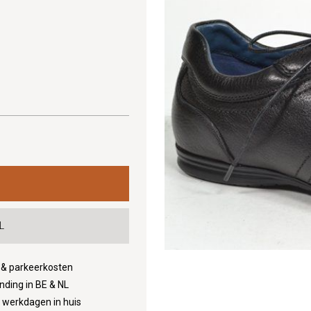
L
d & parkeerkosten
nding in BE & NL
3 werkdagen in huis