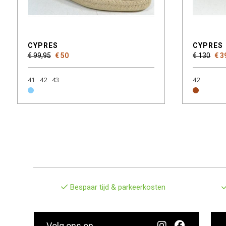
CYPRES
CYPRES
€ 99,95
€ 50
€ 130
€ 3
41
42
43
42
Bespaar tijd & parkeerkosten
Volg ons op