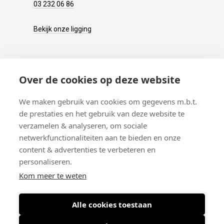
03 232 06 86
Bekijk onze ligging
KLANTENSERVICE
Over de cookies op deze website
Onze winkel
We maken gebruik van cookies om gegevens m.b.t.
Verzenden
de prestaties en het gebruik van deze website te
Retourneren
verzamelen & analyseren, om sociale
Betalen
netwerkfunctionaliteiten aan te bieden en onze
Veelgestelde vragen
content & advertenties te verbeteren en
personaliseren.
Kom meer te weten
Alle cookies toestaan
© 2026 West-End BV
-
Meir 75, 2000 Antwerpen (België)
-
BTW BE
0406.134.644