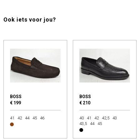
Ook iets voor jou?
BOSS
BOSS
€ 199
€ 210
41
42
44
45
46
40
41
42
42,5
43
43,5
44
45