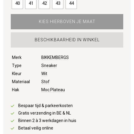
40
41
42
43
44
KIES HIERBOVEN JE MAAT
BESCHIKBAARHEID IN WINKEL
Merk
BIKKEMBERGS
Type
Sneaker
Kleur
Wit
Materiaal
Stof
Hak
Moc.Plateau
Bespaar tijd & parkeerkosten
Gratis verzending in BE & NL
Binnen 2 à 3 werkdagen in huis
Betaal veilig online